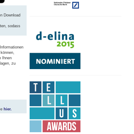
sen Download
hten, sodass
 Informationen
 können,
n Ihnen
lagen, zu
ie
hier.