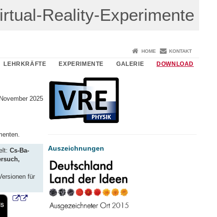
irtual-Reality-Experimente
HOME
KONTAKT
LEHRKRÄFTE
EXPERIMENTE
GALERIE
DOWNLOAD
 November 2025
menten.
Auszeichnungen
elt:
Cs-Ba-
ersuch,
Versionen für