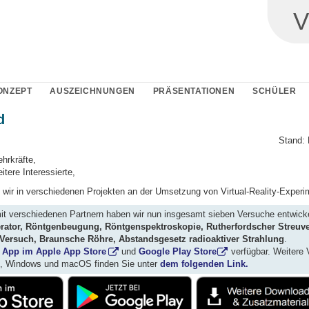
V
ONZEPT
AUSZEICHNUNGEN
PRÄSENTATIONEN
SCHÜLER
d
Stand:
hrkräfte,
itere Interessierte,
n wir in verschiedenen Projekten an der Umsetzung von Virtual-Reality-Experi
 verschiedenen Partnern haben wir nun insgesamt sieben Versuche entwick
rator, Röntgenbeugung, Röntgenspektroskopie, Rutherfordscher Streuv
-Versuch, Braunsche Röhre, Abstandsgesetz radioaktiver Strahlung
.
s
App im Apple App Store
und
Google Play Store
verfügbar. Weitere 
), Windows und macOS finden Sie unter
dem folgenden Link.