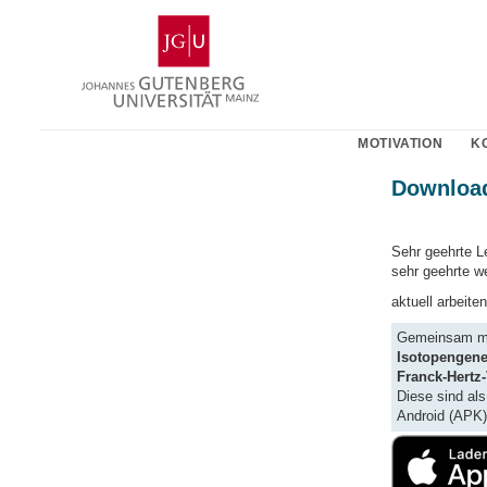
Zum
Johannes
Inhalt
Gutenberg-
springen
Universität
Mainz
MOTIVATION
K
Downloa
Sehr geehrte Le
sehr geehrte we
aktuell arbeite
Gemeinsam mit
Isotopengene
Franck-Hertz
Diese sind al
Android (APK