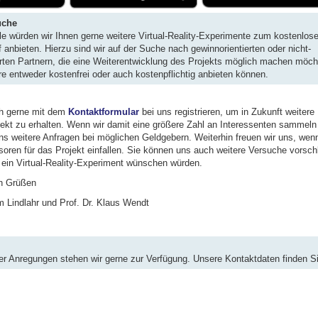
uche
lle würden wir Ihnen gerne weitere Virtual-Reality-Experimente zum kostenlo
anbieten. Hierzu sind wir auf der Suche nach gewinnorientierten oder nicht-
erten Partnern, die eine Weiterentwicklung des Projekts möglich machen möc
re entweder kostenfrei oder auch kostenpflichtig anbieten können.
ch gerne mit dem
Kontaktformular
bei uns registrieren, um in Zukunft weitere
jekt zu erhalten. Wenn wir damit eine größere Zahl an Interessenten sammeln
uns weitere Anfragen bei möglichen Geldgebern. Weiterhin freuen wir uns, wen
oren für das Projekt einfallen. Sie können uns auch weitere Versuche vorsch
 ein Virtual-Reality-Experiment wünschen würden.
en Grüßen
am Lindlahr und Prof. Dr. Klaus Wendt
er Anregungen stehen wir gerne zur Verfügung. Unsere Kontaktdaten finden S